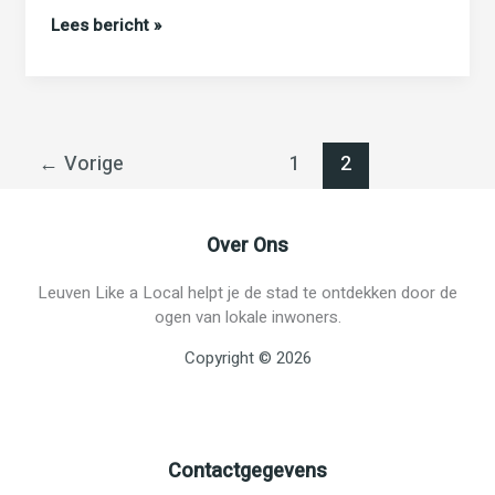
Groot
Lees bericht »
Begijnhof
Leuven
←
Vorige
1
2
Over Ons
Leuven Like a Local helpt je de stad te ontdekken door de
ogen van lokale inwoners.
Copyright © 2026
Contactgegevens